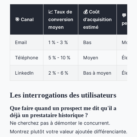
📈 Taux de
💰 Coût
💬 Niv
🎯 Canal
conversion
d'acquisition
person
moyen
estimé
Email
1 % - 3 %
Bas
Moyen
Téléphone
5 % - 10 %
Moyen
Élevé
LinkedIn
2 % - 6 %
Bas à moyen
Élevé
Les interrogations des utilisateurs
Que faire quand un prospect me dit qu'il a
déjà un prestataire historique ?
Ne cherchez pas à démonter le concurrent.
Montrez plutôt votre valeur ajoutée différenciante.